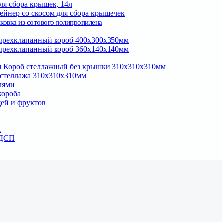
ля сбора крышек, 14л
ейнер со скосом для сбора крышечек
ковка из сотового полипропилена
рехклапанный короб 400х300х350мм
рехклапанный короб 360х140х140мм
Короб стеллажный без крышки 310х310х310мм
 стеллажа 310х310х310мм
лями
короба
ей и фруктов
а
ЛДСП