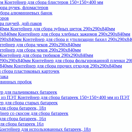
Контейнер для сбора блистеров 150×150×400 мм
ора ручек, фломастеров
сбора алюминиевых банок
торов
ра паучей, дой-паков
Контейнер для сбора зубных щеток 290х290х840мм
Контейнер для сбора хлебных зажимов 290х290х840мм
Контейнер для сбора и утилизации бахил 290х290х8
тейнер для сбора чеков 290х290х840мм
тейнер для сбора чеков 290х290х840мм
Контейнер для сбора тюбиков 290х290х840мм
Контейнер для сбора фольгированной пленки 2
Контейнер для сбора прочих отходов 290х290х840мм
 сбора пластиковых карточек
пака
 винных пробок
Урна для медицинских отходов в ветклиниках
р для пальчиковых батареек
 электромелочей
Контейнер для сбора батареек 150×150×400 мм из ПЭТ
войная урна для сбора батареек и крышечек
р для сбора старых батареек
Двойная урна со скосом для батареек и крышечек
ля сбора батареек, 18л
нер со скосом для сбора батареек
теров
ля сбора батареек, 16л
 сбора пластиковых карточек
я сбора батареек 16л
бок
онтейнер для использованных батареек, 18л
зубных щеток