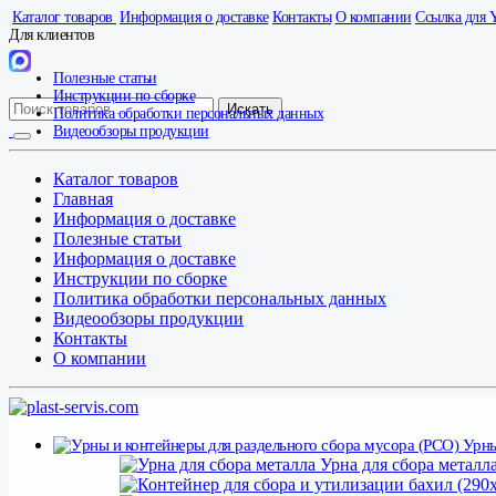
Каталог товаров
Информация о доставке
Контакты
О компании
Ссылка для 
Для клиентов
Полезные статьи
Инструкции по сборке
Искать
Политика обработки персональных данных
Видеообзоры продукции
Каталог товаров
Главная
Информация о доставке
Полезные статьи
Информация о доставке
Инструкции по сборке
Политика обработки персональных данных
Видеообзоры продукции
Контакты
О компании
Урны
Урна для сбора металл