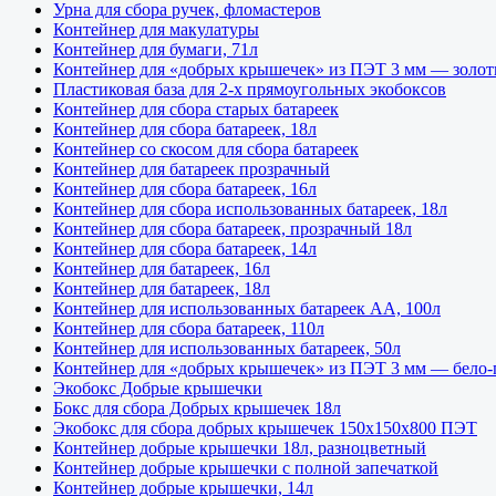
Урна для сбора ручек, фломастеров
Контейнер для макулатуры
Контейнер для бумаги, 71л
Контейнер для «добрых крышечек» из ПЭТ 3 мм — золот
Пластиковая база для 2-х прямоугольных экобоксов
Контейнер для сбора старых батареек
Контейнер для сбора батареек, 18л
Контейнер со скосом для сбора батареек
Контейнер для батареек прозрачный
Контейнер для сбора батареек, 16л
Контейнер для сбора использованных батареек, 18л
Контейнер для сбора батареек, прозрачный 18л
Контейнер для сбора батареек, 14л
Контейнер для батареек, 16л
Контейнер для батареек, 18л
Контейнер для использованных батареек АА, 100л
Контейнер для сбора батареек, 110л
Контейнер для использованных батареек, 50л
Контейнер для «добрых крышечек» из ПЭТ 3 мм — бело-
Экобокс Добрые крышечки
Бокс для сбора Добрых крышечек 18л
Экобокс для сбора добрых крышечек 150х150х800 ПЭТ
Контейнер добрые крышечки 18л, разноцветный
Контейнер добрые крышечки с полной запечаткой
Контейнер добрые крышечки, 14л