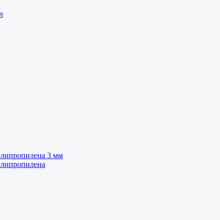
л
олипропилена 3 мм
олипропилена