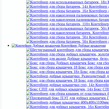
К
Экобокс для электр
Контейнер д
У
Контейнер д
Экоб
Экоурна 100л, Прочее
Контейнер для стекла
Контейнер 
Урна для сбора
К
У
Контейнер
Урны для сбо
Контейнер д
Урны для
Контейнер д
Контейнер Добрые крышечки
Бокс для сб
Бокс для сбора кр
Бокс для сбора 
Бокс для сбора кр
Контейн
Бокс СПП
П
Контейне