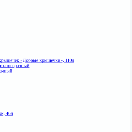
крышечек «Добрые крышечки», 110л
сто-прозрачный
рачный
к, 46л