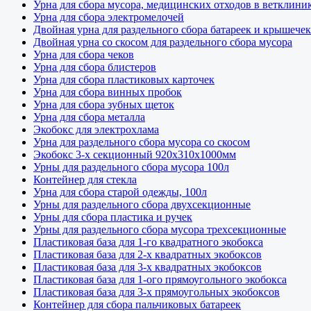
Урна для сбора мусора, медицинских отходов в ветклини
Урна для сбора электромелочей
Двойная урна для раздельного сбора батареек и крышечек
Двойная урна со скосом для раздельного сбора мусора
Урна для сбора чеков
Урна для сбора блистеров
Урна для сбора пластиковых карточек
Урна для сбора винных пробок
Урна для сбора зубных щеток
Урна для сбора металла
Экобокс для электрохлама
Урна для раздельного сбора мусора со скосом
Экобокс 3-х секционный 920х310х1000мм
Урны для раздельного сбора мусора 100л
Контейнер для стекла
Урна для сбора старой одежды, 100л
Урны для раздельного сбора двухсекционные
Урны для сбора пластика и ручек
Урны для раздельного сбора мусора трехсекционные
Пластиковая база для 1-го квадратного экобокса
Пластиковая база для 2-х квадратных экобоксов
Пластиковая база для 3-х квадратных экобоксов
Пластиковая база для 1-ого прямоугольного экобокса
Пластиковая база для 3-х прямоугольных экобоксов
Контейнер для сбора пальчиковых батареек