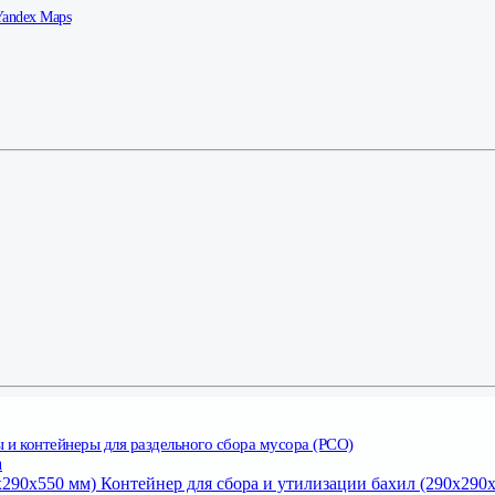
Yandex Maps
 и контейнеры для раздельного сбора мусора (РСО)
а
Контейнер для сбора и утилизации бахил (290х290