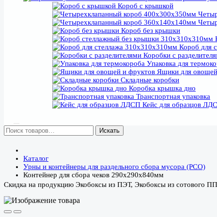
Короб с крышкой
Четыр
Четыр
Короб без крышки
К
Короб для 
Коробки с разделител
Упаковка для термок
Ящики для овощей
Складные коробки
Коробка крышка дно
Транспортная упаковка
Кейс для образцов ЛД
Искать
Каталог
Урны и контейнеры для раздельного сбора мусора (РСО)
Контейнер для сбора чеков 290х290х840мм
Скидка на продукцию Экобоксы из ПЭТ, Экобоксы из сотового П