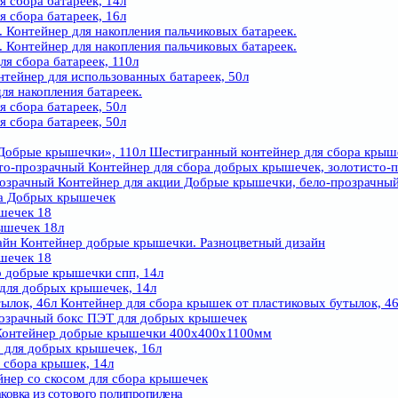
 сбора батареек, 14л
кс 3-х секционный 920х310х1000мм
 сбора батареек, 16л
Контейнер для накопления пальчиковых батареек.
Контейнер для накопления пальчиковых батареек.
старой одежды
я сбора батареек, 110л
ы для раздельного сбора двухсекционные
тейнер для использованных батареек, 50л
 пластика и ручек
ля накопления батареек.
торсырья трехсекционные
 сбора батареек, 50л
ластиковая база для 1-го квадратного экобокса
 сбора батареек, 50л
ластиковая база для 2-х квадратных экобоксов
ластиковая база для 3-х квадратных экобоксов
Шестигранный контейнер для сбора крыш
Пластиковая база для 1-ого прямоугольного экобокса
Контейнер для сбора добрых крышечек, золотисто-
Пластиковая база для 1-ого прямоугольного экобокса
Контейнер для акции Добрые крышечки, бело-прозрачны
Пластиковая база для 3-х прямоугольных экобоксов
ра Добрых крышечек
шечек 18
ышечек 18л
Контейнер добрые крышечки. Разноцветный дизайн
шечек 18
 добрые крышечки спп, 14л
для добрых крышечек, 14л
Контейнер для сбора крышек от пластиковых бутылок, 4
зрачный бокс ПЭТ для добрых крышечек
онтейнер добрые крышечки 400х400х1100мм
 для добрых крышечек, 16л
 сбора крышек, 14л
нер со скосом для сбора крышечек
ковка из сотового полипропилена