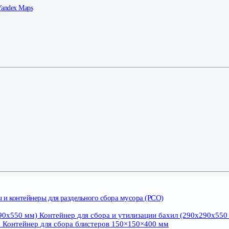
Yandex Maps
 и контейнеры для раздельного сбора мусора (РСО)
Контейнер для сбора и утилизации бахил (290х290х550
Контейнер для сбора блистеров 150×150×400 мм