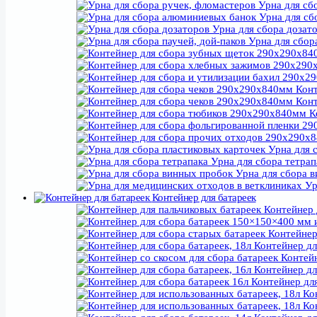
Урна для сб
Урна для сб
Урна для сбора дозат
Урна для сбора
Конт
Конт
К
Урна для с
Урна для сбора тетрап
Урна для сбора 
Ур
Контейнер для батареек
Урна для сбора 
Контейнер 
Дво
Контейнер 
Урна для сбора чеков
Контейнер для
Урна для сбора блист
Контейн
Урна для с
Контейнер для
Урна для винных пробо
Контейнер для
Урна для сбора з
Кон
Экобокс для электрох
Кон
Ур