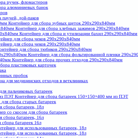
ора ручек, фломастеров
ора алюминиевых банок
оров
 паучей, дой-паков
Контейнер для сбора зубных щеток 290х290х840мм
Контейнер для сбора хлебных зажимов 290х290х840мм
Контейнер для сбора и утилизации бахил 290х290х840мм
ейнер для сбора чеков 290х290х840мм
ейнер для сбора чеков 290х290х840мм
онтейнер для сбора тюбиков 290х290х840мм
Контейнер для сбора фольгированной пленки 290х2
Контейнер для сбора прочих отходов 290х290х840мм
бора пластиковых карточек
ака
винных пробок
на для медицинских отходов в ветклиниках
электромелочей
для пальчиковых батареек
йная урна для сбора батареек и крышечек
Контейнер для сбора батареек 150×150×400 мм из ПЭТ
Двойная урна со скосом для батареек и крышечек
для сбора старых батареек
 сбора батареек, 18л
еров
ер со скосом для сбора батареек
бора пластиковых карточек
 сбора батареек, 16л
к
 сбора батареек 16л
убных щеток
тейнер для использованных батареек, 18л
лама
тейнер для использованных батареек, 18л
на для раздельного сбора мусора со скосом