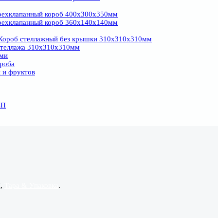
ехклапанный короб 400х300х350мм
ехклапанный короб 360х140х140мм
ороб стеллажный без крышки 310х310х310мм
стеллажа 310х310х310мм
ями
ороба
 и фруктов
СП
П,
Тара & Упаковка
.