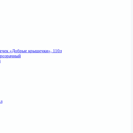
ечек «Добрые крышечки», 110л
прозрачный
й
6л