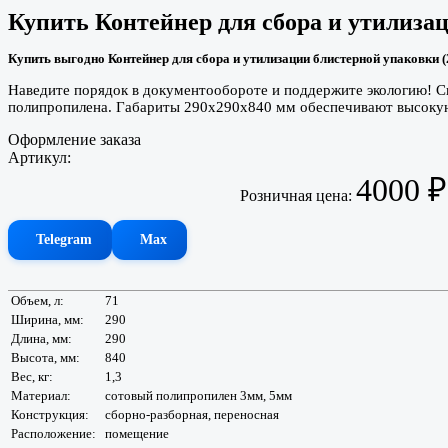
Купить
Контейнер для сбора и утилиза
Купить выгодно Контейнер для сбора и утилизации блистерной упаковки 
Наведите порядок в документообороте и поддержите экологию! Сп
полипропилена. Габариты 290х290х840 мм обеспечивают высокую 
Оформление заказа
Артикул:
4000
₽
Розничная цена:
Telegram
Max
Объем, л:
71
Ширина, мм:
290
Длина, мм:
290
Высота, мм:
840
Вес, кг:
1,3
Материал:
сотовый полипропилен 3мм, 5мм
Конструкция:
сборно-разборная, переносная
Расположение:
помещение