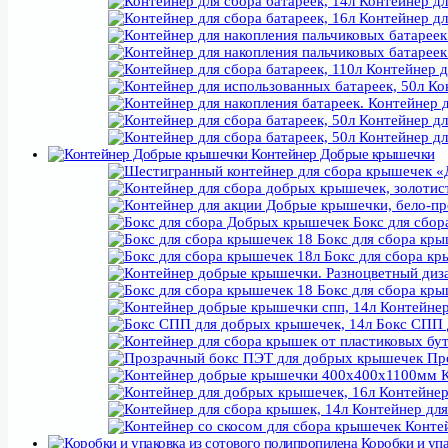
Контейнер для
Экобо
Контейнер для
Экоурна 100л, Прочее
Контейнер для стекла
Урна для сбора 
Контейнер дл
Урн
Кон
Урны для сбора
Контейнер д
Урны для в
Контейнер для
П
Контейнер для
П
Контейнер Добрые крышечки
П
Бокс для сбо
Бокс для сбора кры
Бокс для сбора кр
Бокс для сбора кры
Контейнер
Бокс СПП 
Про
К
Контейнер
Контейнер для
Контей
Коробки и упа